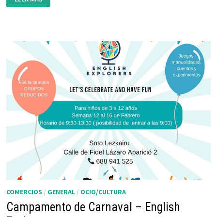
URBANO
EN
SEMANA
SANTA
(WESTEND
IDIOMAS
LEZKAIRU)
COMERCIOS
/
GENERAL
/
OCIO/CULTURA
Campamento de Carnaval – English