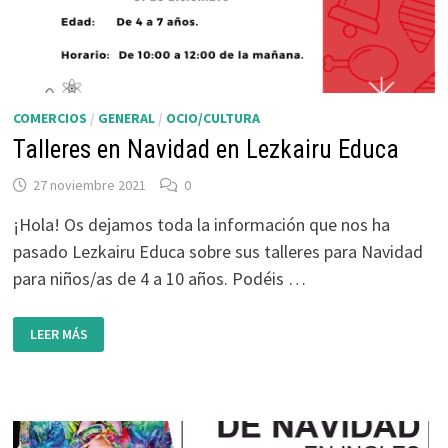
COMERCIOS
/
GENERAL
/
OCIO/CULTURA
Talleres en Navidad en Lezkairu Educa
27 noviembre 2021
0
¡Hola! Os dejamos toda la información que nos ha
pasado Lezkairu Educa sobre sus talleres para Navidad
para niños/as de 4 a 10 años. Podéis …
TALLERES
LEER MÁS
EN
NAVIDAD
EN
LEZKAIRU
EDUCA