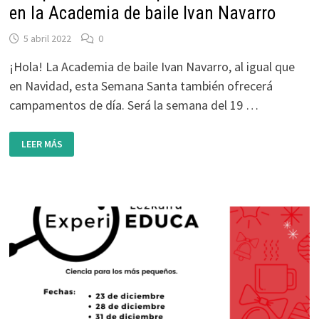
en la Academia de baile Ivan Navarro
5 abril 2022
0
¡Hola! La Academia de baile Ivan Navarro, al igual que
en Navidad, esta Semana Santa también ofrecerá
campamentos de día. Será la semana del 19 …
CAMPAMENTO
LEER MÁS
DE
DÍA
PARA
SEMANA
SANTA
EN
LA
ACADEMIA
DE
BAILE
IVAN
NAVARRO