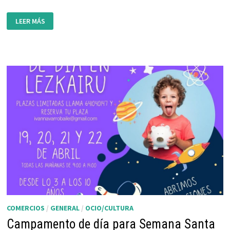
CAMPUS
LEER MÁS
DE
VERANO
DE
C.D.
LEZKAIRU
COMERCIOS
/
GENERAL
/
OCIO/CULTURA
Campamento de día para Semana Santa