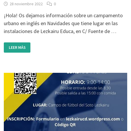
28 noviembre 2022
0
¡Hola! Os dejamos información sobre un campamento
urbano en inglés en Navidades que tiene lugar en las
instalaciones de Lezkairu Educa, en C/ Fuente de …
CAMPAMENTO
LEER MÁS
URBANO
EN
INGLÉS
PARA
NAVIDADES,
ORGANIZADO
POR
THE
POINT
ENGLISH