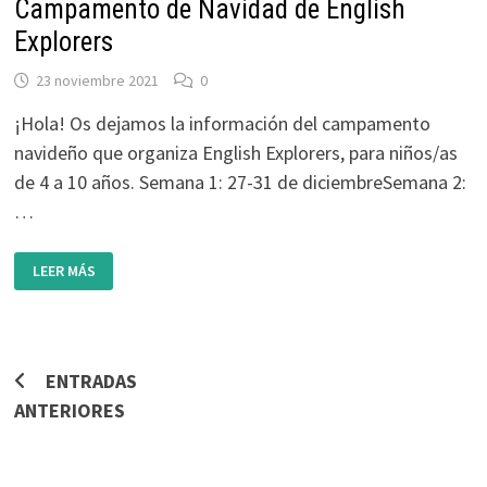
Campamento de Navidad de English
Explorers
23 noviembre 2021
0
¡Hola! Os dejamos la información del campamento
navideño que organiza English Explorers, para niños/as
de 4 a 10 años. Semana 1: 27-31 de diciembreSemana 2:
…
CAMPAMENTO
LEER MÁS
DE
NAVIDAD
DE
ENGLISH
EXPLORERS
Navegación
ENTRADAS
ANTERIORES
de
entradas