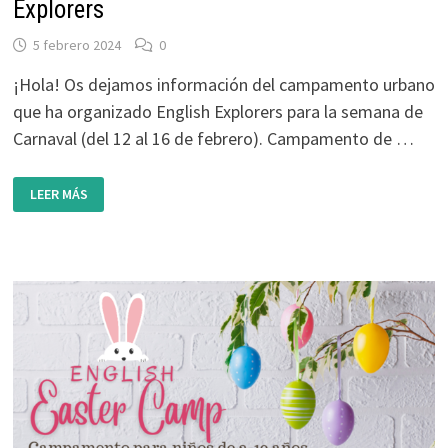
Explorers
5 febrero 2024
0
¡Hola! Os dejamos información del campamento urbano
que ha organizado English Explorers para la semana de
Carnaval (del 12 al 16 de febrero). Campamento de …
CAMPAMENTO
LEER MÁS
DE
CARNAVAL
–
ENGLISH
EXPLORERS