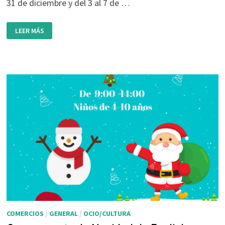
31 de diciembre y del 3 al 7 de …
CAMPAMENTO
LEER MÁS
DE
NAVIDAD
EN
EUREKA
ACADEMIA
COMERCIOS
/
GENERAL
/
OCIO/CULTURA