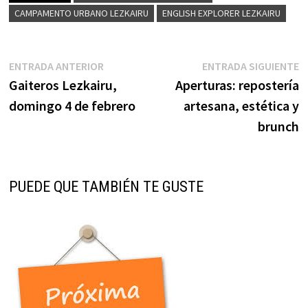
CAMPAMENTO URBANO LEZKAIRU
ENGLISH EXPLORER LEZKAIRU
Navegación
Entrada
E
ENTRADA ANTERIOR
ENTRADA SIGUIENTE
anterior:
s
Gaiteros Lezkairu,
Aperturas: repostería
de
domingo 4 de febrero
artesana, estética y
entradas
brunch
PUEDE QUE TAMBIÉN TE GUSTE