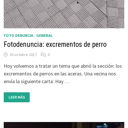
FOTO DENUNCIA
/
GENERAL
Fotodenuncia: excrementos de perro
30 octubre 2017
0
Hoy volvemos a tratar un tema que abrió la sección: los
excrementos de perros en las aceras. Una vecina nos
envía la siguiente carta: Hay …
FOTODENUNCIA:
LEER MÁS
EXCREMENTOS
DE
PERRO