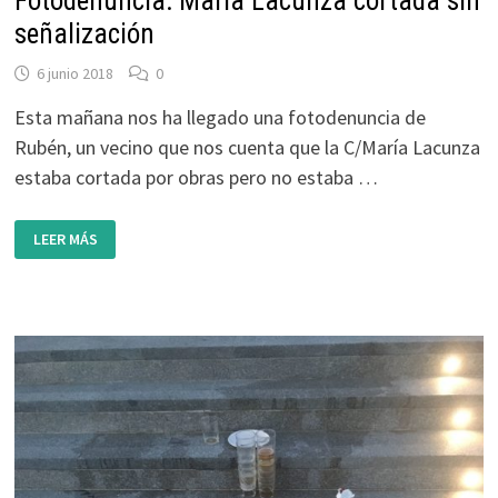
Fotodenuncia: María Lacunza cortada sin
señalización
6 junio 2018
0
Esta mañana nos ha llegado una fotodenuncia de
Rubén, un vecino que nos cuenta que la C/María Lacunza
estaba cortada por obras pero no estaba …
FOTODENUNCIA:
LEER MÁS
MARÍA
LACUNZA
CORTADA
SIN
SEÑALIZACIÓN