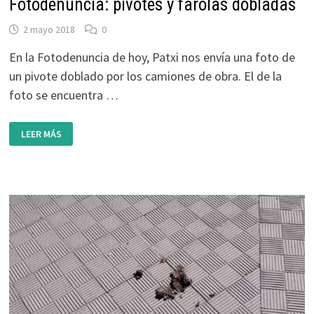
Fotodenuncia: pivotes y farolas dobladas
2 mayo 2018
0
En la Fotodenuncia de hoy, Patxi nos envía una foto de
un pivote doblado por los camiones de obra. El de la
foto se encuentra …
FOTODENUNCIA:
LEER MÁS
PIVOTES
Y
FAROLAS
DOBLADAS