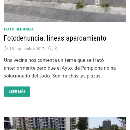
FOTO DENUNCIA
Fotodenuncia: líneas aparcamiento
16 septiembre 2017
0
Una vecina nos comenta un tema que se trató
anteriormente pero que el Ayto. de Pamplona no ha
solucionado del todo. Son muchas las plazas …
FOTODENUNCIA:
LEER MÁS
LÍNEAS
APARCAMIENTO