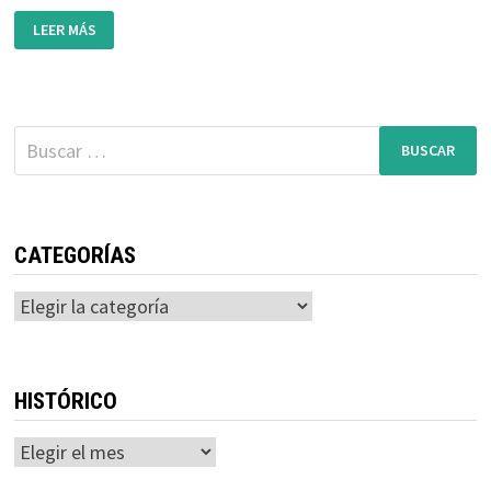
NUEVA
LEER MÁS
SECCIÓN:
FOTODENUNCIA
Buscar:
CATEGORÍAS
Categorías
HISTÓRICO
Histórico