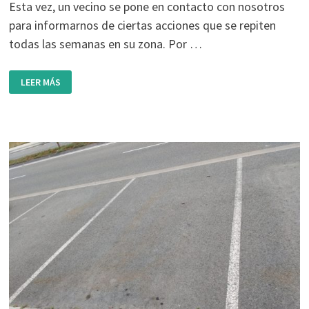
Esta vez, un vecino se pone en contacto con nosotros
para informarnos de ciertas acciones que se repiten
todas las semanas en su zona. Por …
FOTODENUNCIA:
LEER MÁS
ACCESO
GARAJE
Y
BASURA
FUERA
DE
CONTENEDORES