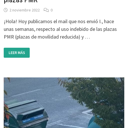
2 noviembre 2022
0
¡Hola! Hoy publicamos el mail que nos envió I., hace
unas semanas, respecto al uso indebido de las plazas
PMR (plazas de movilidad reducida) y …
CARTAS
LEER MÁS
AL
BLOG:
CUANDO
APARCAMOS
EN
PLAZAS
PMR