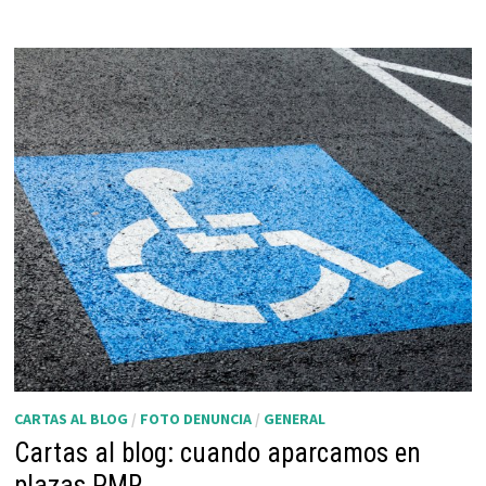
BUZONES
DE
ADELA
BAZO
24
CARTAS AL BLOG
/
FOTO DENUNCIA
/
GENERAL
Cartas al blog: cuando aparcamos en
plazas PMR