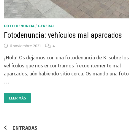
FOTO DENUNCIA
/
GENERAL
Fotodenuncia: vehículos mal aparcados
6 noviembre 2021
4
¡Hola! Os dejamos con una fotodenuncia de K. sobre los
vehículos que nos encontramos frecuentemente mal
aparcados, aún habiendo sitio cerca. Os mando una foto
…
FOTODENUNCIA:
LEER MÁS
VEHÍCULOS
MAL
APARCADOS
Navegación
ENTRADAS