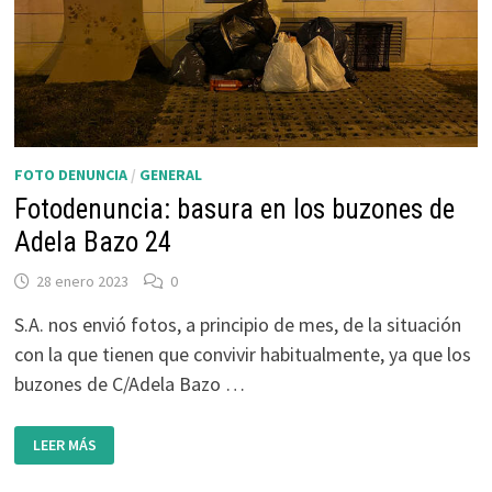
FOTO DENUNCIA
/
GENERAL
Fotodenuncia: basura en los buzones de
Adela Bazo 24
28 enero 2023
0
S.A. nos envió fotos, a principio de mes, de la situación
con la que tienen que convivir habitualmente, ya que los
buzones de C/Adela Bazo …
FOTODENUNCIA:
LEER MÁS
BASURA
EN
LOS