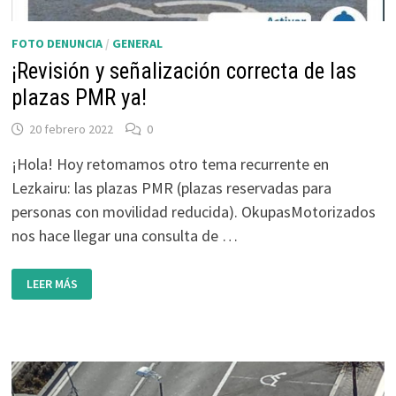
FOTO DENUNCIA
/
GENERAL
¡Revisión y señalización correcta de las
plazas PMR ya!
20 febrero 2022
0
¡Hola! Hoy retomamos otro tema recurrente en
Lezkairu: las plazas PMR (plazas reservadas para
personas con movilidad reducida). OkupasMotorizados
nos hace llegar una consulta de …
¡REVISIÓN
LEER MÁS
Y
SEÑALIZACIÓN
CORRECTA
DE
LAS
PLAZAS
PMR
YA!