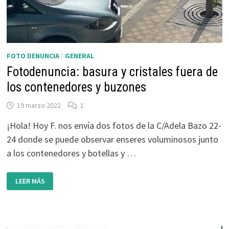
FOTO DENUNCIA
/
GENERAL
Fotodenuncia: basura y cristales fuera de
los contenedores y buzones
19 marzo 2022
1
¡Hola! Hoy F. nos envía dos fotos de la C/Adela Bazo 22-
24 donde se puede observar enseres voluminosos junto
a los contenedores y botellas y …
FOTODENUNCIA:
LEER MÁS
BASURA
Y
CRISTALES
FUERA
DE
LOS
CONTENEDORES