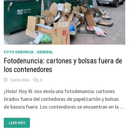
FOTO DENUNCIA
/
GENERAL
Fotodenuncia: cartones y bolsas fuera de
los contenedores
7 junio 2022
0
¡Hola! Hoy W. nos envía una fotodenuncia: cartones
tirados fuera del contedores de papel/cartón y bolsas
de basura fuera. Los contendores se encuentran en la …
FOTODENUNCIA:
LEER MÁS
CARTONES
Y