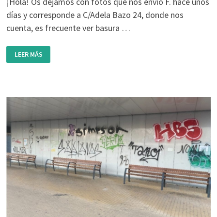
¡Hola! Os dejamos con fotos que nos envió F. hace unos
días y corresponde a C/Adela Bazo 24, donde nos
cuenta, es frecuente ver basura …
FOTODENUNCIA:
LEER MÁS
BASURA
TIRADA
FUERA
DE
LOS
CONTENEDORES