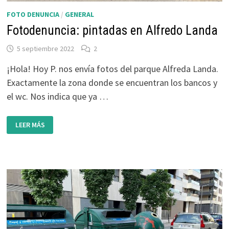
FOTO DENUNCIA
/
GENERAL
Fotodenuncia: pintadas en Alfredo Landa
5 septiembre 2022
2
¡Hola! Hoy P. nos envía fotos del parque Alfreda Landa.
Exactamente la zona donde se encuentran los bancos y
el wc. Nos indica que ya …
FOTODENUNCIA:
LEER MÁS
PINTADAS
EN
ALFREDO
LANDA