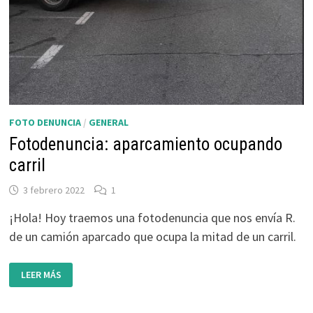
FOTO DENUNCIA
/
GENERAL
Fotodenuncia: aparcamiento ocupando
carril
3 febrero 2022
1
¡Hola! Hoy traemos una fotodenuncia que nos envía R.
de un camión aparcado que ocupa la mitad de un carril.
FOTODENUNCIA:
LEER MÁS
APARCAMIENTO
OCUPANDO
CARRIL