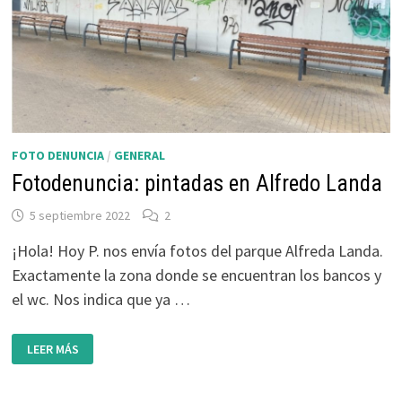
FOTO DENUNCIA
/
GENERAL
Fotodenuncia: pintadas en Alfredo Landa
5 septiembre 2022
2
¡Hola! Hoy P. nos envía fotos del parque Alfreda Landa.
Exactamente la zona donde se encuentran los bancos y
el wc. Nos indica que ya …
FOTODENUNCIA:
LEER MÁS
PINTADAS
EN
ALFREDO
LANDA