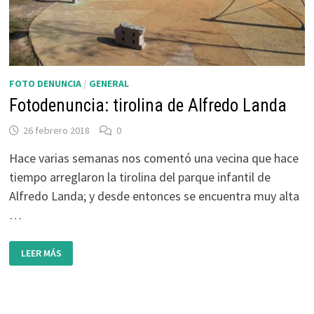
FOTO DENUNCIA
/
GENERAL
Fotodenuncia: tirolina de Alfredo Landa
26 febrero 2018
0
Hace varias semanas nos comentó una vecina que hace
tiempo arreglaron la tirolina del parque infantil de
Alfredo Landa; y desde entonces se encuentra muy alta
…
FOTODENUNCIA:
LEER MÁS
TIROLINA
DE
ALFREDO
LANDA