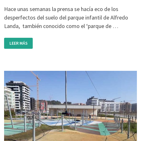
Hace unas semanas la prensa se hacía eco de los
desperfectos del suelo del parque infantil de Alfredo
Landa, también conocido como el ‘parque de …
OBRAS
LEER MÁS
EN
EL
PARQUE
ALFREDO
LANDA