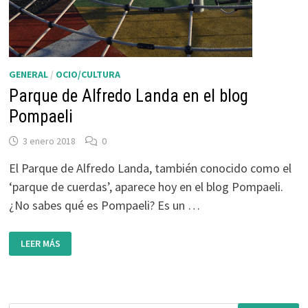
GENERAL
/
OCIO/CULTURA
Parque de Alfredo Landa en el blog
Pompaeli
3 enero 2018
0
El Parque de Alfredo Landa, también conocido como el
‘parque de cuerdas’, aparece hoy en el blog Pompaeli.
¿No sabes qué es Pompaeli? Es un …
PARQUE
LEER MÁS
DE
ALFREDO
LANDA
EN
EL
BLOG
POMPAELI